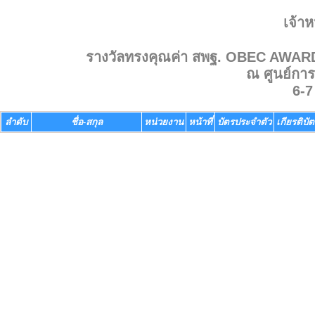
เจ้าห
รางวัลทรงคุณค่า สพฐ. OBEC AWAR
ณ ศูนย์การ
6-7
ลำดับ
ชื่อ-สกุล
หน่วยงาน
หน้าที่
บัตรประจำตัว
เกียรติบั