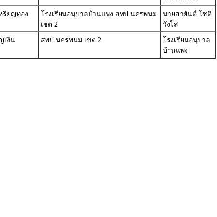
หรียญทอง
โรงเรียนอนุบาลบ้านแพง สพป.นครพนม
นายสายันต์ โชติ
เขต 2
วังโส
ญเงิน
สพป.นครพนม เขต 2
โรงเรียนอนุบาล
บ้านแพง