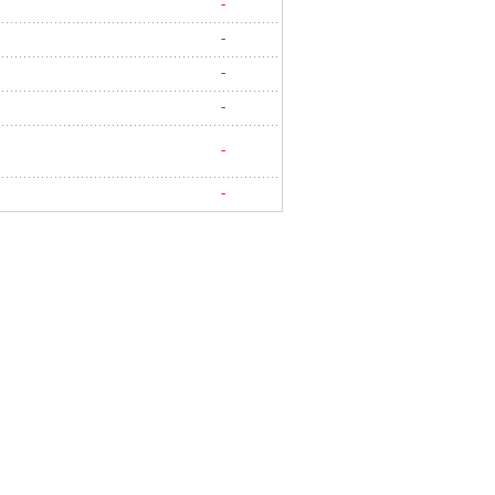
-
-
-
-
-
-