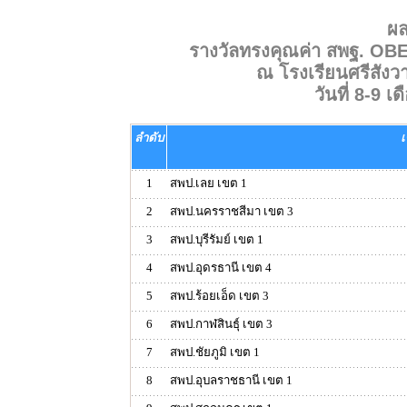
ผ
รางวัลทรงคุณค่า สพฐ. O
ณ โรงเรียนศรีสังว
วันที่ 8-9 
ลำดับ
1
สพป.เลย เขต 1
2
สพป.นครราชสีมา เขต 3
3
สพป.บุรีรัมย์ เขต 1
4
สพป.อุดรธานี เขต 4
5
สพป.ร้อยเอ็ด เขต 3
6
สพป.กาฬสินธุ์ เขต 3
7
สพป.ชัยภูมิ เขต 1
8
สพป.อุบลราชธานี เขต 1