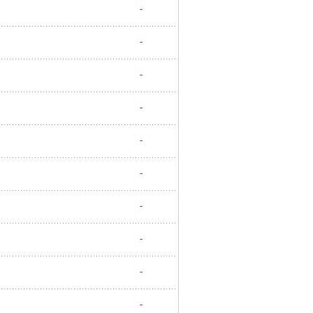
-
-
-
-
-
-
-
-
-
-