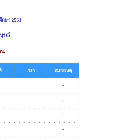
ศึกษา 2561
บูรณ์
อน
ี่
เวลา
หมายเหตุ
-
-
-
-