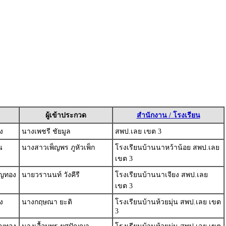
ผู้เข้าประกวด
สำนักงาน / โรงเรียน
ง
นางเพชรี ชัยมูล
สพป.เลย เขต 3
น
นางสาวเพ็ญพร ภูหัวเพ็ก
โรงเรียนบ้านนาหว้าน้อย สพป.เลย
เขต 3
ยญทอง
นายวรานนท์ วังคีรี
โรงเรียนบ้านนาเจียง สพป.เลย
เขต 3
ง
นางกฤษณา ยะติ
โรงเรียนบ้านห้วยมุ่น สพป.เลย เขต
3