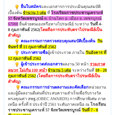
ยื่นใบสมัคร
และเอกสารการประเมินคุณสมบัติ
เบื้องต้น
จำนวน 3 เล่ม
ที่
โรงเรียนราชประชานุเคราะห์
57 จังหวัดเพชรบูรณ์
ต. บ้านโตก อ. เมือง จ. เพชรบูรณ์
67000
ยื่นด้วยตนเองหรือทางไปรษณีย์ ระหว่าง
วันที่
4-
8 กุมภาพันธ์ 2562
(
โดยถือการประทับตราไปรษณีย์เป็น
สำคัญ
)
คณะกรรมการตรวจสอบคุณสมบัติเบื้องต้น
วัน
จันทร์ ที่ 11 กุมภาพันธ์
2562
ประกาศรายชื่อ
ผู้เข้าประกวด ภายใน
วันอังคาร ที่
12 กุมภาพันธ์ 2562
ผู้เข้าประกวดส่งเอกสาร
ผลงาน 50 หน้า
รวมภาค
ผนวก ไม่เกิน 100 หน้า
จำนวน
5 เล่ม
ระหว่างวันที่
18 - 28
กุมภาพันธ์ 2562
(
โดยถือการประทับตราไปรษณีย์เป็น
สำคัญ
)
คณะกรรมการอ่านผลงานและคัดเลือก
หน่วยงาน
และผู้มีผลงานดีเด่นที่ประสบความสำเร็จเพื่อรับรางวัล
ทรงคุณค่า สพฐ.(OBEC AWARDS) การศึกษาพิเศษ ภาค
เหนือ ครั้งที่ 8 ประจำปี 2561 ระดับภาคเหนือ ณ
โรงเรียน
ราชประชานุเคราะห์ 57 จังหวัดเพชรบูรณ์
วันที่ 7 - 8