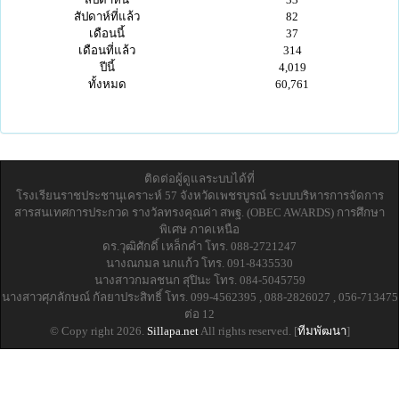
สัปดาห์ที่แล้ว
82
เดือนนี้
37
เดือนที่แล้ว
314
ปีนี้
4,019
ทั้งหมด
60,761
ติดต่อผู้ดูแลระบบได้ที่
โรงเรียนราชประชานุเคราะห์ 57 จังหวัดเพชรบูรณ์ ระบบบริหารการจัดการ
สารสนเทศการประกวด รางวัลทรงคุณค่า สพฐ. (OBEC AWARDS) การศึกษา
พิเศษ ภาคเหนือ
ดร.วุฒิศักดิ์ เหล็กคำ โทร. 088-2721247
นางณกมล นกแก้ว โทร. 091-8435530
นางสาวกมลชนก สุปินะ โทร. 084-5045759
นางสาวศุภลักษณ์ กัลยาประสิทธิ์ โทร. 099-4562395 , 088-2826027 , 056-713475
ต่อ 12
© Copy right 2026.
Sillapa.net
All rights reserved. [
ทีมพัฒนา
]