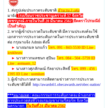
1. ส่งรูปเล่มประกวดระดับชาติ
จำนวน 3 เล่ม
มายัง
โรงเรียนราชประชานุเคราะห์
57
จังหวัด
เพชรบูรณ์
ภายในวันที่
20
มีนาคม
2562
(
ยึดตราไปรษณีย์
เป็นสำคัญ)
2. หากผู้เข้าประกวดในระดับชาติ มีความประสงค์จะใช้
เอกสารการประกวดระดับภาคในการประกวดระดับชาติ
ต่อ กรุณาแจ้ง Admin ดังนี้
►
นางณกมล นกแก้ว
โทร. 091 - 843-5530 ID Line :
krukheaw
►
นาวสาวกมลชนก สุปินะ
โทร. 084 - 504 -5759 ID
Line : aomaam_12
►
นางสาวศุภลักษณ์ กัลยาประสิทธิ์
โทร. 099 - 456 -
2395 ID Line : uomiium
3. ผู้เข้าประกวดสามารถติดตามข่าวสารการประกวด
ระดับชาติได้ที่
http://awards61.obecawards.net/obec-nation/
***
หมายเหตุ
: คณะกรรมการระดับภาคจะนำเอกสาร
การประกวดส่งที่โรงแรมภูเขางามรีสอร์ท จังหวัด
นครนายก
ในวันที่
24
มีนาคม
2562